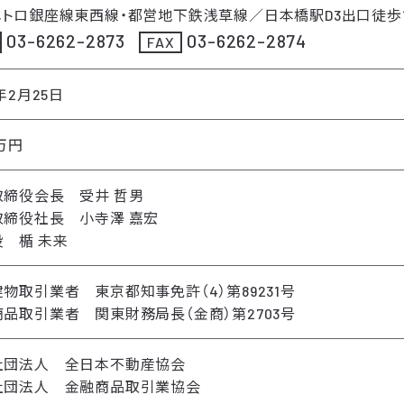
メトロ銀座線東西線・都営地下鉄浅草線／日本橋駅D3出口徒歩
03-6262-2873
03-6262-2874
FAX
8年2月25日
0万円
取締役会長 受井 哲男
取締役社長 小寺澤 嘉宏
 楯 未来
物取引業者 東京都知事免許（4）第89231号
品取引業者 関東財務局長（金商）第2703号
社団法人 全日本不動産協会
社団法人 金融商品取引業協会