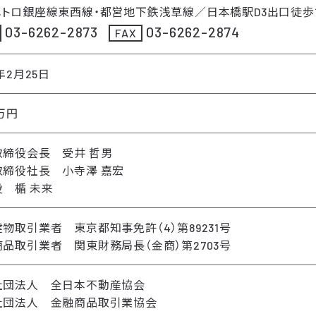
メトロ銀座線東西線・都営地下鉄浅草線／日本橋駅D3出口徒歩
03-6262-2873
03-6262-2874
FAX
8年2月25日
0万円
取締役会長 受井 哲男
取締役社長 小寺澤 嘉宏
 楯 未来
物取引業者 東京都知事免許（4）第89231号
品取引業者 関東財務局長（金商）第2703号
社団法人 全日本不動産協会
社団法人 金融商品取引業協会